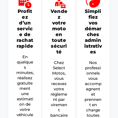
Profit
Vende
Simpli
ez
z
fiez
d’un
votre
vos
servic
moto
démar
e de
en
ches
rachat
toute
admin
rapide
sécuri
istrativ
té
es
En
quelque
Chez
Nos
s
Select
professi
minutes,
Motos,
onnels
réalisez
vous
vous
gratuite
recevez
accomp
ment
votre
agnent
une
règleme
et
estimati
nt par
prennen
on de
viremen
t en
votre
t
charge
véhicule
bancaire
toutes