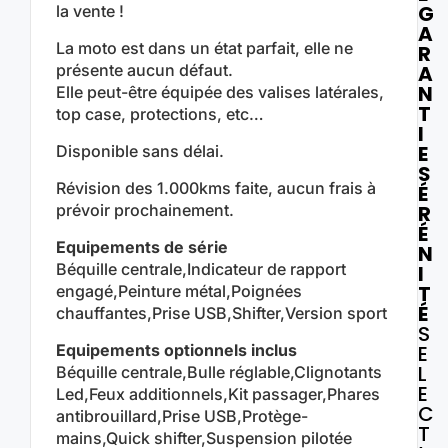
G
la vente !
A
La moto est dans un état parfait, elle ne
R
présente aucun défaut.
A
N
Elle peut-être équipée des valises latérales,
T
top case, protections, etc…
I
E
Disponible sans délai.
S
Révision des 1.000kms faite, aucun frais à
É
prévoir prochainement.
R
É
Equipements de série
N
Béquille centrale,Indicateur de rapport
I
T
engagé,Peinture métal,Poignées
É
chauffantes,Prise USB,Shifter,Version sport
S
Equipements optionnels inclus
E
L
Béquille centrale,Bulle réglable,Clignotants
E
Led,Feux additionnels,Kit passager,Phares
C
antibrouillard,Prise USB,Protège-
T
mains,Quick shifter,Suspension pilotée