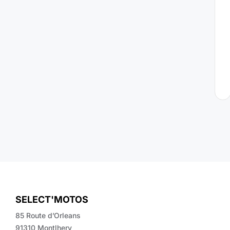
a
l
i
s
é
s
SELECT'MOTOS
85 Route d’Orleans
91310 Montlhery