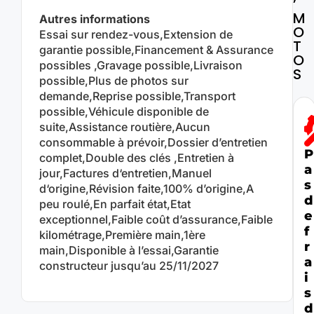
’
M
Autres informations
O
Essai sur rendez-vous,Extension de
T
garantie possible,Financement & Assurance
O
possibles ,Gravage possible,Livraison
S
possible,Plus de photos sur
demande,Reprise possible,Transport
possible,Véhicule disponible de
suite,Assistance routière,Aucun
consommable à prévoir,Dossier d’entretien
P
complet,Double des clés ,Entretien à
C
a
jour,Factures d‘entretien,Manuel
o
o
s
d‘origine,Révision faite,100% d’origine,A
n
t
d
s
peu roulé,En parfait état,Etat
o
e
e
exceptionnel,Faible coût d’assurance,Faible
r
i
f
kilométrage,Première main,1ère
l
é
r
main,Disponible à l’essai,Garantie
s
v
a
constructeur jusqu’au 25/11/2027
e
i
i
t
s
s
a
é
d