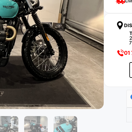
Liv
DI
7
01 