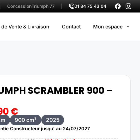
|
Concession
Triumph 77
|
01 84 75 43 04
 de Vente & Livraison
Contact
Mon espace
UMPH SCRAMBLER 900 –
90
€
km
900 cm³
2025
ntie Constructeur jusqu' au 24/07/2027