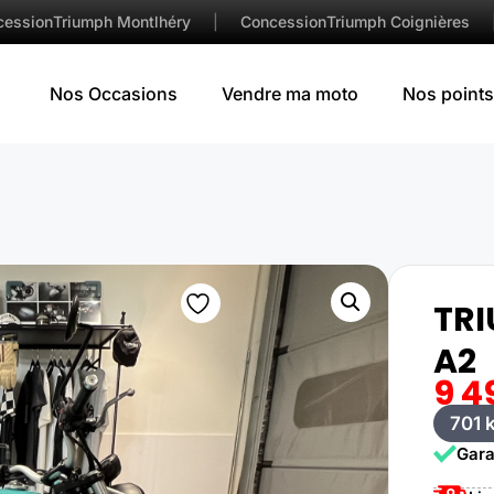
cession
Triumph Montlhéry
|
Concession
Triumph Coignières
Nos Occasions
Vendre ma moto
Nos points
TRI
A2
9 4
701 
Gara