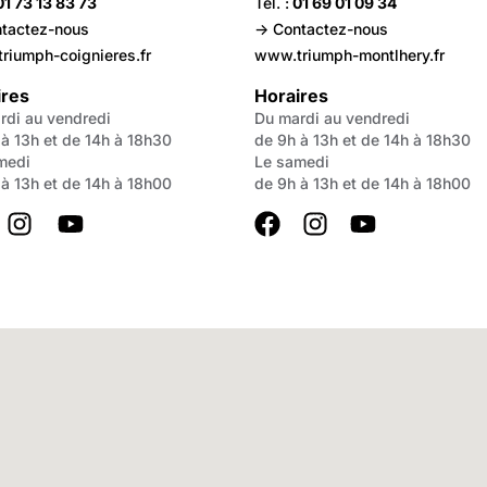
01 73 13 83 73
Tél. :
01 69 01 09 34
ntactez-nous
-> Contactez-nous
riumph-coignieres.fr
www.triumph-montlhery.fr
ires
Horaires
rdi au vendredi
Du mardi au vendredi
 à 13h et de 14h à 18h30
de 9h à 13h et de 14h à 18h30
medi
Le samedi
 à 13h et de 14h à 18h00
de 9h à 13h et de 14h à 18h00