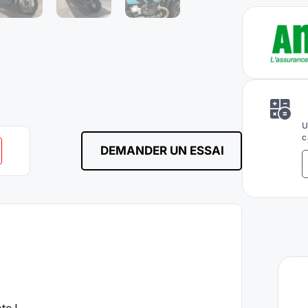
U
c
DEMANDER UN ESSAI
te !