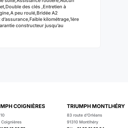
de suite,Assistance routière,Aucun
t,Double des clés ,Entretien à
igine,A peu roulé,Bridée A2
t d’assurance,Faible kilométrage,1ère
arantie constructeur jusqu’au
UMPH COIGNIÈRES
TRIUMPH MONTLHÉRY
10
83 route d’Orléans
 Coignières
91310 Montlhéry