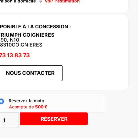
raison à domicile ->
Voir l'estimation
SPONIBLE À LA CONCESSION :
TRIUMPH COIGNIERES
290, N10
8310
COIGNIERES
73 13 83 73
NOUS CONTACTER
Réservez la moto
Acompte de
500
€
RÉSERVER