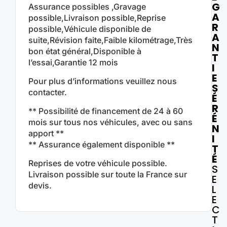
G
Assurance possibles ,Gravage
A
possible,Livraison possible,Reprise
R
possible,Véhicule disponible de
A
suite,Révision faite,Faible kilométrage,Très
N
bon état général,Disponible à
T
l’essai,Garantie 12 mois
I
E
Pour plus d’informations veuillez nous
S
contacter.
É
R
** Possibilité de financement de 24 à 60
É
mois sur tous nos véhicules, avec ou sans
N
apport **
I
** Assurance également disponible **
T
É
Reprises de votre véhicule possible.
S
Livraison possible sur toute la France sur
E
devis.
L
E
C
T