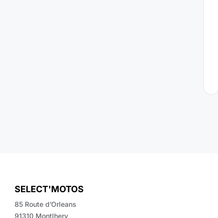
a
l
i
s
é
s
SELECT'MOTOS
85 Route d’Orleans
91310 Montlhery